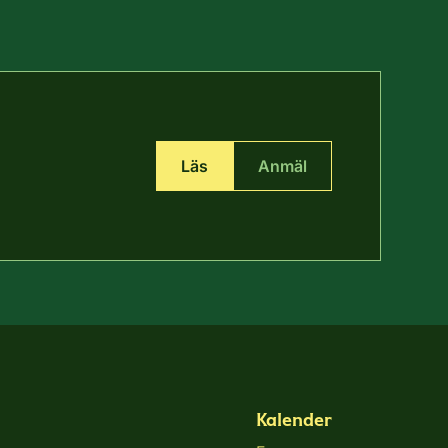
trygg och säker arbetsplats för alla.
Läs
Anmäl
Kalender