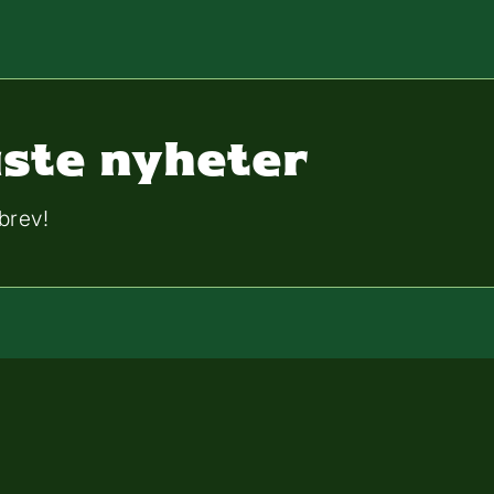
välbefinnande. Vi vill skapa en 
aste nyheter
brev!