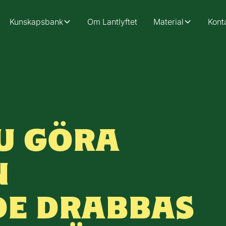
Kunskapsbank
Om Lantlyftet
Material
Kont
U GÖRA
N
DE DRABBAS