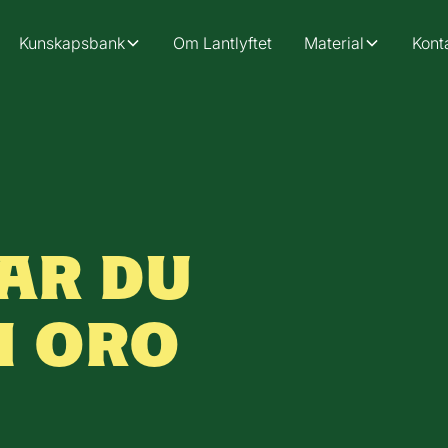
Kunskapsbank
Om Lantlyftet
Material
Kont
AR DU
H ORO