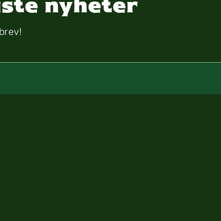
aste nyheter
brev!