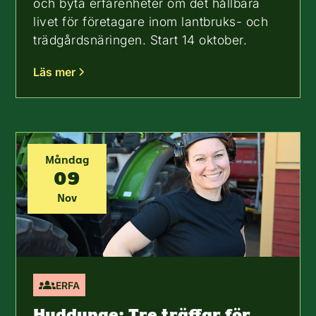
och byta erfarenheter om det hållbara
livet för företagare inom lantbruks- och
trädgårdsnäringen. Start 14 oktober.
Läs mer
Måndag
09
Nov
ERFA
Huddunge: Tre träffar för