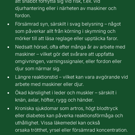
att snabbt förflytta sig vid risk, t.ex. vid
djurhantering eller i närheten av maskiner och
fordon.
Försämrad syn, särskilt i svag belysning – något
som påverkar allt från körning i skymning och
mörker till att läsa reglage eller upptäcka faror.
Nedsatt hörsel, ofta efter många år av arbete med
maskiner – vilket gör det svårare att uppfatta
omgivningen, varningssignaler, eller fordon eller
djur som närmar sig.
Längre reaktionstid – vilket kan vara avgörande vid
arbete med maskiner eller djur.
Ökad känslighet i leder och muskler – särskilt i
knän, axlar, höfter, rygg och händer.
Kroniska sjukdomar som artros, högt blodtryck
eller diabetes kan påverka reaktionsförmåga och
uthållighet. Vissa läkemedel kan också
orsaka trötthet, yrsel eller försämrad koncentration.