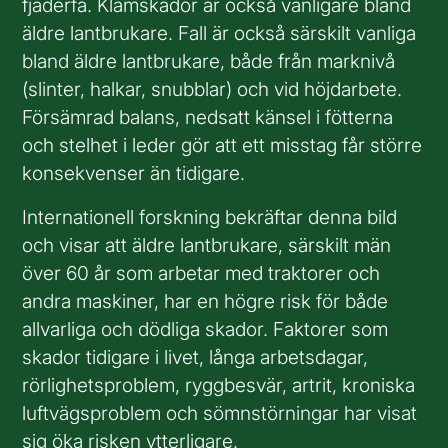
fjäderfä. Klämskador är också vanligare bland
äldre lantbrukare. Fall är också särskilt vanliga
bland äldre lantbrukare, både från marknivå
(slinter, halkar, snubblar) och vid höjdarbete.
Försämrad balans, nedsatt känsel i fötterna
och stelhet i leder gör att ett misstag får större
konsekvenser än tidigare.
Internationell forskning bekräftar denna bild
och visar att äldre lantbrukare, särskilt män
över 60 år som arbetar med traktorer och
andra maskiner, har en högre risk för både
allvarliga och dödliga skador. Faktorer som
skador tidigare i livet, långa arbetsdagar,
rörlighetsproblem, ryggbesvär, artrit, kroniska
luftvägsproblem och sömnstörningar har visat
sig öka risken ytterligare.